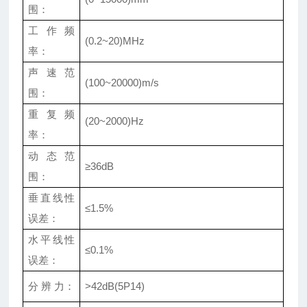
围：
工作频
(0.2~20)MHz
率：
声速范
(100~20000)m/s
围：
重复频
(20~2000)Hz
率：
动态范
≥
36dB
围：
垂直线性
≤
1.5%
误差：
水平线性
≤
0.1%
误差：
分
辨
力：
>42dB(5P14)