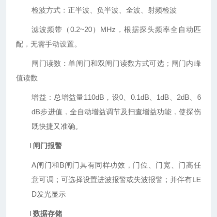
检波方式：正半波、负半波、全波、射频检波
滤波频带（
0.2~20
）
MHz
，根据探头频率全自动匹
配，无需手动设置。
闸门读数：单闸门和双闸门读数方式可选；闸门内峰
值读数
增益：总增益量
110dB
，设
0
、
0.1dB
、
1dB
、
2dB
、
6
dB
步进值，全自动增益调节及扫查增益功能，使探伤
既快捷又准确。
l
闸门报警
A闸门和B闸门具有同样功效，
门位、门宽、门高任
意可调；可选择设置进波报警或失波报警；并伴有
LE
D
发光显示
l
数据存储