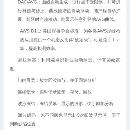
DAC/AVG
：曲线自动生成，取样点不受限制，并可进
行补偿与修正。曲线随增益自动浮动、随声程自动扩
展、随延时自动移动。能显示任意孔径的
AVG
曲线。
AWS D1.1:
美国焊接学会标准，为各类
AWS
焊缝检
测应用提供一个动态反射体
“缺定级"。可避免手工计
算，提高检测效率。
裂纹测高：利用端点衍射波自动测量、计算裂纹高
度。
门内展宽：放大回波细节，便于回波分析
连续记录：实时记录波形，存储、回放
波形冻结：冻结屏幕上显示的波形，便于缺陷分析
回波编码：以不同颜色显示
1~9
次回波显示区，便于
判断缺陷位置