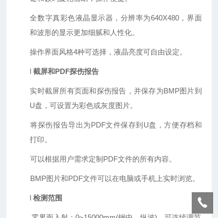
全数字真彩色液晶显示器，分辨率为
640X480
，界面
和波形的显示更加细腻和人性化。
操作界面风格
4
种可选择，液晶亮度可自由设定。
l
截屏和
PDF
探伤报告
实时截屏所有页面和探伤报告，并保存为
BMP
图片到
U
盘，可设置为彩色或灰度图片。
将探伤报告导出为
PDF
文件保存到
U
盘，方便存档和
打印。
可以根据用户需求定制
PDF
文件的所有内容。
BMP
图片和
PDF
文件可以在电脑或手机上实时浏览。
l
检测范围
零界面入射：
0
~15000mm(
钢中、纵波
)
，可连续调节