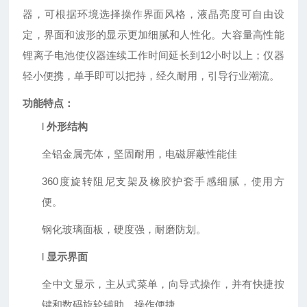
器，可根据环境选择操作界面风格，液晶亮度可自由设
定，界面和波形的显示更加细腻和人性化。大容量高性能
锂离子电池使仪器连续工作时间延长到
12
小时以上；仪器
轻小便携，单手即可以把持，经久耐用，引导行业潮流。
功能
特点
：
l
外形结构
全铝金属壳体，坚固耐用，电磁屏蔽性能佳
360
度旋转阻尼支架及橡胶护套手感细腻，使用方
便。
钢化玻璃面板，硬度强，耐磨防划。
l
显示界面
全中文显示，主从式菜单，向导式操作，并有快捷按
键和数码旋轮辅助，操作便捷。