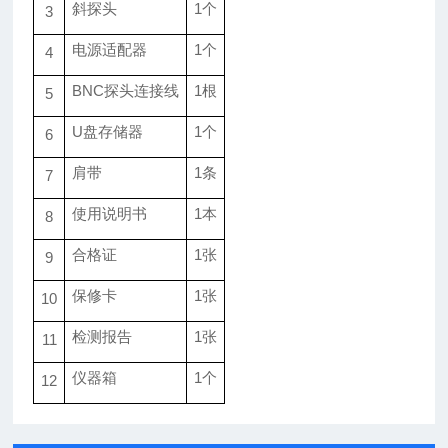
斜探头
1个
3
电源适配器
1个
4
BNC
探头连接线
1
根
5
U盘存储器
1个
6
肩带
1条
7
使用说明书
1本
8
合格证
1
张
9
保修卡
1
张
10
检测报告
1
张
11
仪器箱
1个
12