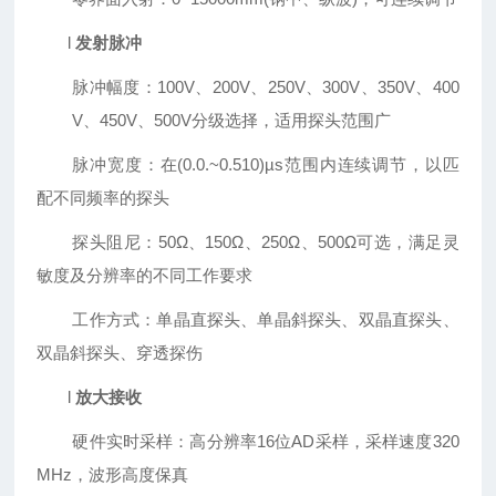
l
发射脉冲
脉冲幅度：
100V、200V、250V、300V、350V、400
V、450V、500V
分级选择，适用探头范围广
脉冲宽度：在
(0.0.~0.510)µs
范围内连续调节，以匹
配不同频率的探头
探头阻尼：
50
Ω、
150
Ω、250Ω、500Ω可选，满足灵
敏度及分辨率的不同工作要求
工作方式：单晶直探头、单晶斜探头、双晶直探头、
双晶斜探头、穿透探伤
l
放大接收
硬件实时采样：高分辨率
1
6
位
AD
采样，采样速度
320
MHz
，波形高度保真