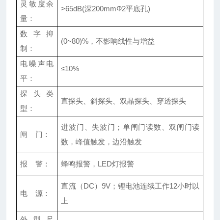
灵敏度余
>65dB(
深
200mm
Ф
2
平底孔
)
量：
数字抑
(0~80)%
，不影响线性与增益
制：
电噪声电
≤
10
%
平：
探头类
直探头、斜探头、双晶探头、穿透探头
型：
进波门、失波门；单闸门读数、双闸门读
闸
门：
数，峰值触发，边沿触发
报
警：
蜂鸣报警，
LED
灯报警
直流（
DC
）
9V
；锂电池连续工作
12
小时以
电
源：
上
外型尺