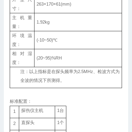
263
×
170
×
61(mm)
寸：
主机重
1.92kg
量：
环境温
(-10~50)
℃
度：
相对湿
(20~95)%RH
度：
注：以上指标是在探头频率为
2.5MHz
、检波方式为
全波的情况下所测得。
标准配置：
探伤仪
主机
1台
1
直探头
1个
2