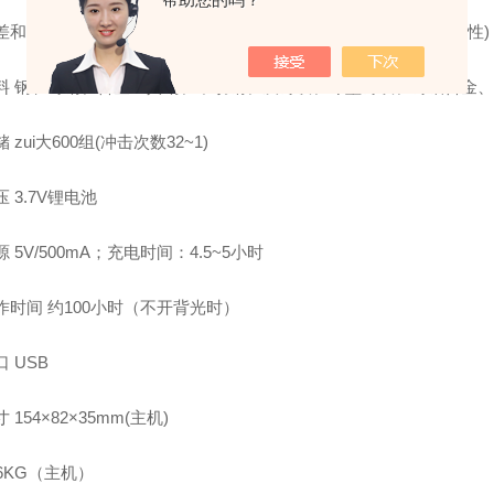
和示值重复性 D型冲击装置 ±6HLD(示值误差) ±6HLD(示值重复性)
料 钢和铸钢、合金工具钢、不锈钢、灰铸铁、球墨铸铁、铸铝合金、铜
 zui大600组(冲击次数32~1)
 3.7V锂电池
 5V/500mA；充电时间：4.5~5小时
作时间 约100小时（不开背光时）
 USB
 154×82×35mm(主机)
.6KG（主机）