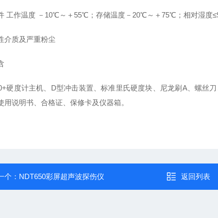
件 工作温度 －10℃～＋55℃；存储温度－20℃～＋75℃；相对湿
性介质及严重粉尘
含
230+硬度计主机、D型冲击装置、标准里氏硬度块、尼龙刷A、螺
使用说明书、合格证、保修卡及仪器箱。
一个：
NDT650彩屏超声波探伤仪
返回列表