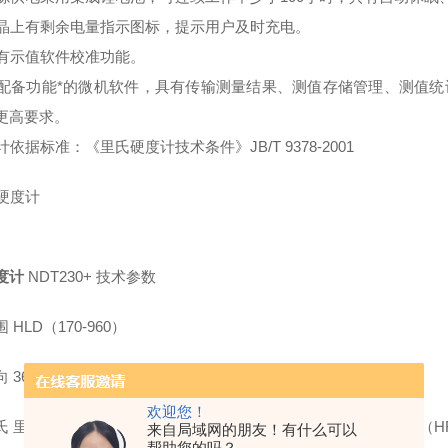
液晶上有剩余电量指示图标，提示用户及时充电。
具有示值软件校准功能。
可配备功能*的微机软件，具有传输测量结果、测值存储管理、测值
更高要求。
计依据标准：《里氏硬度计技术条件》JB/T 9378-2001
度计
NDT230+ 技术参数
 HLD（170-960）
向 360°（垂直向下、斜下、水平、斜上、垂直向上）
欢迎您！
氏 里氏HL、布氏HB、洛氏B（HRB）、洛氏C（HRC）、洛氏A（H
来自局域网的朋友！有什么可以
帮助您的吗？