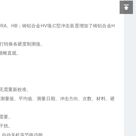
A、HB；铸铝合金HV项;C型冲击装置增加了铸铝合金H
，平行转换各硬度制测值。
清晰直观。
无需重新校准。
括单次测量值、平均值、测量日期、冲击方向、次数、材料、硬
需要。
干扰。
、自动关机等节电功能。