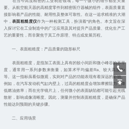
在当今高度精密的工业制造领域，每一个微小的细节都至关重
要。从航空航天器的高精度零件到精密医疗器械的组件，表面质量直
接影响着产品的性能、耐用性及整体可靠性。在这一追求精准的大潮
中，
表面粗糙度仪
作为一种检测工具，扮演着*的角色。本文旨在深
入探讨它在工业制造中的广泛应用及其对提升产品质量、优化生产工
艺的重要性，而非聚焦于其工作原理、特点或发展历程。
一、表面粗糙度：产品质量的隐形标尺
表面粗糙度，是指加工表面上具有的较小间距和微小峰谷的不平
度，通常用一系列参数来衡量，如算术平均偏差Ra、较大高度Rz
等。这一指标虽看似微观，实则对产品的功能表现有着深远的影响。
例如，在汽车发动机气缸内壁上，过高的粗糙度会增加摩擦阻力，降
低燃油效率；而在光学镜片上，任何微小的表面缺陷都可能引起光线
散射，影响成像清晰度。因此，测量并控制表面粗糙度，是确保产品
性能达到预期的关键步骤。
二、应用场景