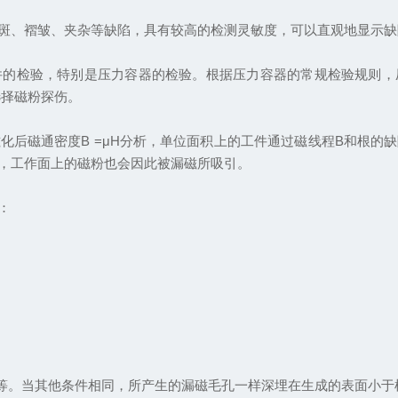
、褶皱、夹杂等缺陷，具有较高的检测灵敏度，可以直观地显示缺
检验，特别是压力容器的检验。根据压力容器的常规检验规则，
选择磁粉探伤。
磁通密度B =μH分析，单位面积上的工件通过磁线程B和根的
，工作面上的磁粉也会因此被漏磁所吸引。
：
。
等。当其他条件相同，所产生的漏磁毛孔一样深埋在生成的表面小于