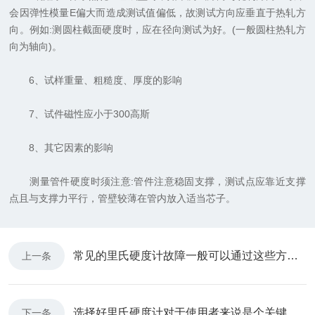
会因弹性模量E偏大而造成测试值偏低，故测试方向应垂直于热轧方
向。例如:测圆柱截面硬度时，应在径向测试为好。(一般圆柱热轧方
向为轴向)。
6、试样重量、粗糙度、厚度的影响
7、试件磁性应小于300高斯
8、其它因素的影响
测量管件硬度时须注意:管件注意稳固支撑，测试点应靠近支撑
点且与支撑力平行，管壁较薄在管内放入适当芯子。
常见的里氏硬度计故障一般可以通过这些方法解决
上一条
选择好里氏硬度计对于使用者来说是个关键问题
下一条