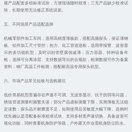
规产品配套多组标准试块，方便现场随时校准；三无产品缺少校准试
块，长期使用无法修正系统误差。
五、不同场景产品适配选择
机械零部件加工车间，选用高精度薄板款，搭配高频探头，保证薄钢
板、铝件加工尺寸管控；热力、化工管道巡检，选用带报警、波形显
示的多功能机型，及时识别管壁腐蚀减薄；压力容器、特种设备年
检，选择可分离涂层、支持数据导出的合规款，检测数据可作为备案
资料；钢厂高温工件检测，搭配耐高温专用探头机型。
六、市场产品常见短板与选购避坑
低价简易机型普遍存在声速不可调、无波形显示、抗干扰弱等问题，
锈蚀管道测量时频繁失读；部分产品虚标测量下限，实测薄板无法稳
定读数；探头晶片耐磨度不足，短期使用后灵敏度大幅下降。选购时
优先确认是否配备标准校准试块、支持多材质声速切换、具备波形可
视化功能，同时查看机身防护等级，户外露天作业需机身防尘防水。