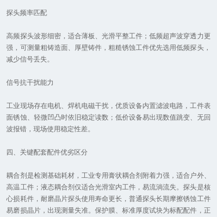
探头频率匹配
高频探头波形细密，适合薄板、光滑平整工件；低频超声波穿透力更
强，可测量粗铸造面、厚壁铸件，粗糙锈蚀工件优先选用低频探头，
减少信号丢失。
信号抗干扰能力
工业现场存在电机、焊机电磁干扰，优质设备内置滤波电路，工件表
面锈蚀、轻微凹凸时依旧稳定读数；低价设备易出现数值跳变、无回
波报错，现场使用稳定性差。
四、关键配套配件优劣区分
耦合剂是检测基础耗材，工业专用膏状耦合剂附着力强，适合户外、
高温工件；液态耦合剂仅适合光滑室内工件，易流淌流失。探头是核
心损耗件，耐磨晶片探头使用寿命更长，普通探头长期摩擦锈蚀工件
易磨损晶片，出现测量失准。保护膜、标准厚度试块为标配配件，正