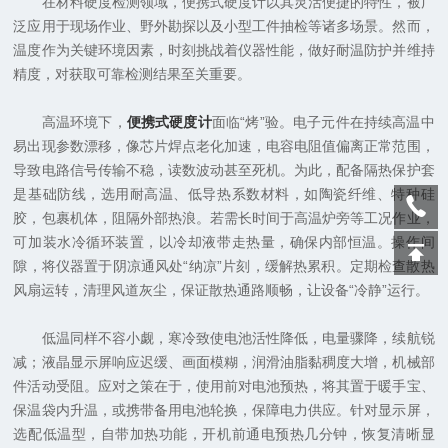
在材料硬度检测领域，便携式硬度计以其灵活便捷的特性，被广
泛应用于现场作业、野外勘探以及小型工件抽检等诸多场景。然而，
温度作为关键环境因素，时刻挑战着仪器性能，做好耐温防护并维持
精度，对获取可靠检测结果至关重要。
高温环境下，
便携式硬度计
面临“烤”验。电子元件在持续高温中
易出现参数漂移，像芯片焊点老化加速，电容电阻值偏离正常范围，
导致电路信号传输不稳，读数波动甚至死机。为此，配备隔热保护套
是基础防线，选用耐高温、低导热系数材料，如陶瓷纤维、特种硅
胶，包裹机体，阻隔外部热浪。若需长时间于高温炉旁等工况作业，
可加装水冷循环装置，以冷却液带走热量，确保内部恒温。操作间
隙，将仪器置于阴凉通风处“纳凉”片刻，缓解热累积。定期检查散热
风扇运转，清理风道灰尘，保证散热通路顺畅，让设备“冷静”运行。
低温同样不容小觑，寒冷致使电池活性降低，电量骤降，续航锐
减；液晶显示屏响应迟缓、画面模糊，润滑油脂黏稠度大增，机械部
件活动受阻。应对之策在于，使用前对电池预热，将其置于暖手宝、
保温袋内升温，或携带备用电池轮换，保障电力供应。针对显示屏，
选配低温型，自带加热功能，开机前通电预热几分钟，恢复清晰显