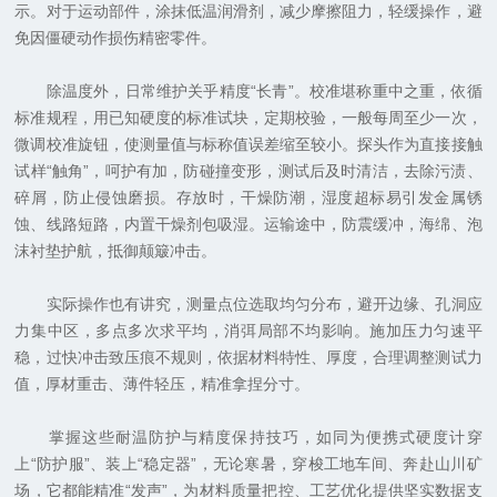
示。对于运动部件，涂抹低温润滑剂，减少摩擦阻力，轻缓操作，避
免因僵硬动作损伤精密零件。
除温度外，日常维护关乎精度“长青”。校准堪称重中之重，依循
标准规程，用已知硬度的标准试块，定期校验，一般每周至少一次，
微调校准旋钮，使测量值与标称值误差缩至较小。探头作为直接接触
试样“触角”，呵护有加，防碰撞变形，测试后及时清洁，去除污渍、
碎屑，防止侵蚀磨损。存放时，干燥防潮，湿度超标易引发金属锈
蚀、线路短路，内置干燥剂包吸湿。运输途中，防震缓冲，海绵、泡
沫衬垫护航，抵御颠簸冲击。
实际操作也有讲究，测量点位选取均匀分布，避开边缘、孔洞应
力集中区，多点多次求平均，消弭局部不均影响。施加压力匀速平
稳，过快冲击致压痕不规则，依据材料特性、厚度，合理调整测试力
值，厚材重击、薄件轻压，精准拿捏分寸。
掌握这些耐温防护与精度保持技巧，如同为便携式硬度计穿
上“防护服”、装上“稳定器”，无论寒暑，穿梭工地车间、奔赴山川矿
场，它都能精准“发声”，为材料质量把控、工艺优化提供坚实数据支