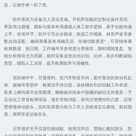
息，让操作者一目了然。
软件系统为设备注入灵动灵魂。开机即加载的定制化操作系统，
界面简洁易懂，图标与菜单布局遵循人体工程学逻辑，新手也能快速
上手。校准环节，软件引导步步精准，依据工件规格、材质声速等参
数自动适配，确保测量基准准确无误。存储功能更是*，可容纳海量
检测数据，按日期、工件编号等多维度分类保存，随时调阅复盘。智
能分析模块尤为亮眼，能对采集波形自动识别、比对，初步判断缺陷
类型，辅助人工决策，提升检测效率与准确性。
实际操作中，尽显便利。在汽车制造车间，面对复杂的发动机缸
体、曲轴等零部件，检测员手持仪器，涂抹耦合剂后轻触工件表面，
彩屏上瞬间展开波形图谱，蜿蜒曲折线条中隐藏的缺陷无所遁形；于
石油化工管道检测现场，漫长管线绵延，探伤仪便携特性凸显，沿管
壁缓慢移动探头，实时彩屏显示助力工作人员精准定位腐蚀、裂纹隐
患，保障管道运输安全。
日常维护关乎仪器性能续航。使用完毕后，需细心擦拭探头，防