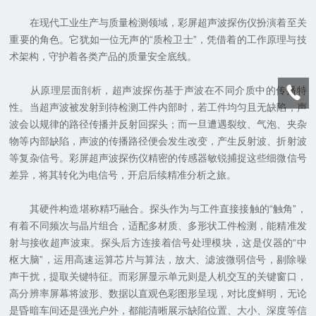
在现代工业生产与质量检测领域，彩屏超声波探伤仪扮演着至关
重要的角色。它犹如一位无声的“质检卫士”，凭借着的工作原理与技
术架构，守护着各类产品的质量安全底线。
从原理层面剖析，超声波探伤基于声波在不同介质中的传播特
性。当超声波被发射到待检测工件内部时，若工件均匀且无缺陷，声
波会以规律的路径传播并反射回探头；而一旦遭遇裂纹、气泡、夹杂
物等内部缺陷，声波的传播路径便会发生改变，产生反射波、折射波
等复杂信号。彩屏超声波探伤仪精密的传感器敏锐捕捉这些细微信号
差异，将其转化为电信号，开启后续精准分析之旅。
其硬件构造堪称精巧融合。探头作为与工件直接接触的“触角”，
有着不同频次与晶片组合，适配多材质、多形状工件检测，能精准发
射与接收超声波束。探头后方连接着信号处理模块，这是仪器的“中
枢大脑”，运用高速运算芯片与算法，放大、滤波微弱信号，剔除噪
声干扰，提取关键特征。而彩屏显示单元则是人机交互的关键窗口，
高分辨率屏幕将波形、数据以直观色彩图形呈现，对比度鲜明，无论
是昏暗车间还是强光户外，都能清晰展示缺陷位置、大小、深度等信