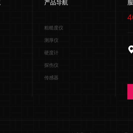
航
产品导航
4
粗糙度仪
测厚仪
硬度计
探伤仪
传感器