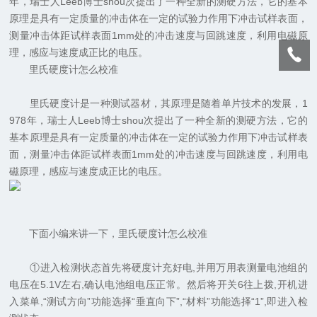
年，瑞士人Leeb博士shou次提出了一种全新的测硬方法，它的基本
原理是具有一定质量的冲击体在一定的试验力作用下冲击试样表面，
测量冲击体距试样表面1mm处的冲击速度与回跳速度，利用电磁原
理，感应与速度成正比的电压。
里氏硬度计怎么校准
里氏硬度计是一种测试器材，其原理是随着单片技术的发展，1
978年，瑞士人Leeb博士shou次提出了一种全新的测硬方法，它的
基本原理是具有一定质量的冲击体在一定的试验力作用下冲击试样表
面，测量冲击体距试样表面1mm处的冲击速度与回跳速度，利用电
磁原理，感应与速度成正比的电压。
下面小编来讲一下，里氏硬度计怎么校准
①进入检测状态首先将硬度计充好电,并用万用表测量电池组的
电压在5.1V左右,确认电池组电压正常。然后将开关6往上拨,开机进
入菜单,“测试方向”功能选择“垂直向下”,“材料”功能选择“1”,即进入检