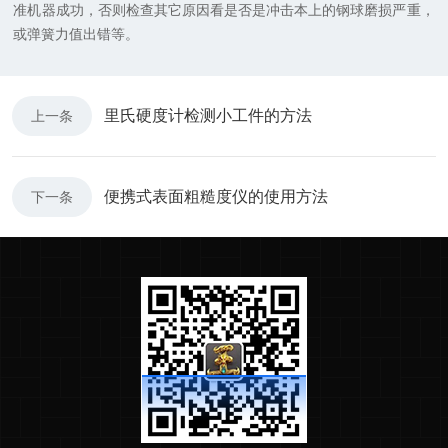
准机器成功，否则检查其它原因看是否是冲击本上的钢球磨损严重，
或弹簧力值出错等。
里氏硬度计检测小工件的方法
上一条
便携式表面粗糙度仪的使用方法
下一条