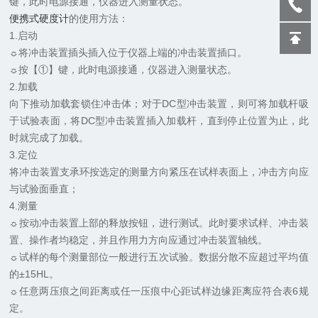
键，此时电源接通，仪器进入测量状态。
便携式硬度计
的使用方法：
1.启动
☼将冲击装置插头插入位于仪器上端的冲击装置插口。
☼按【①】键，此时电源接通，仪器进入测量状态。
2.加载
向下推动加载套锁住冲击体；对于DC型冲击装置，则可将加载杆吸
于试验表面，将DC型冲击装置插入加载杆，直到停止位置为止，此
时就完成了加载。
3.定位
将冲击装置支承环按选定的测量方向紧压在试样表面上，冲击方向应
与试验面垂直；
4.测量
☼按动冲击装置上部的释放按钮，进行测试。此时要求试样、冲击装
置、操作者均稳定，并且作用力方向应通过冲击装置轴线。
☼试样的每个测量部位一般进行五次试验。数据分散不应超过平均值
的±15HL。
☼任意两压痕之间距离或任一压痕中心距试样边缘距离应符合表6规
定。