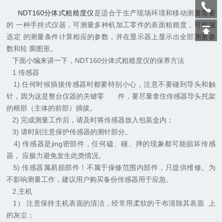
NDT160分体式粗糙度仪
是适合于生产现场环境和移动测量需要
的 一种手持式仪器，可测量多种机加工零件的表面粗糙度，可根据
选定 的测量条件计算相应的参数，并在显示器上显示出全部测量参
数和轮 廓图形。
下面小编来讲一下，NDT160分体式粗糙度仪的保养方法
1.传感器
1) 任何时候插拔传感器时都要特别小心，注意不要碰到导头和触
针，因为这是整台仪器的关键零 件，要尽量拿住传感器导头托架
的根部（主体的前部）插拔。
2) 完成测量工作后，请及时将传感器放入包装盒内；
3) 请时刻注意保护传感器的测针部分。
4) 传感器是jing密部件，任何磕、碰、摔的现象都可能损坏传感
器， 应极力避免发生此类情况。
5) 传感器属易损部件！不属于保修范围内部件，只提供维修。为
不影响测量工作，建议用户购买备份传感器用于应急。
2.主机
1） 注意保持主机表面的清洁，经常用柔软的干布清除其表面 上
的灰尘；